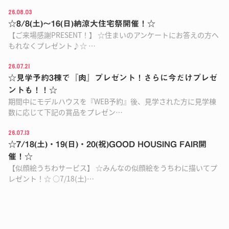
26.08.03
☆8/8(土)〜16(日)納涼大住宅祭開催！☆
【ご来場感謝PRESENT！】 ☆住まいのアンケートにお答えの方へ
もれなくプレゼント♪☆ …
26.07.21
☆見学予約3棟で『肉』プレゼント！さらに今だけプレゼ
ントも！！☆
期間中にモデルハウスを『WEB予約』後、見学された方に見学棟
数に応じて下記の賞品をプレゼン…
26.07.13
☆7/18(土)・19(日)・20(祝)GOOD HOUSING FAIR開
催！☆
【似顔絵うちわサービス】 ☆みんなの似顔絵をうちわに描いてプ
レゼント！☆ ○7/18(土)…