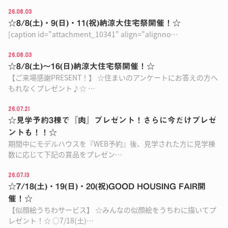
26.08.03
☆8/8(土)・9(日)・11(祝)納涼大住宅祭開催！☆
[caption id="attachment_10341" align="alignno…
26.08.03
☆8/8(土)〜16(日)納涼大住宅祭開催！☆
【ご来場感謝PRESENT！】 ☆住まいのアンケートにお答えの方へ
もれなくプレゼント♪☆ …
26.07.21
☆見学予約3棟で『肉』プレゼント！さらに今だけプレゼ
ントも！！☆
期間中にモデルハウスを『WEB予約』後、見学された方に見学棟
数に応じて下記の賞品をプレゼン…
26.07.13
☆7/18(土)・19(日)・20(祝)GOOD HOUSING FAIR開
催！☆
【似顔絵うちわサービス】 ☆みんなの似顔絵をうちわに描いてプ
レゼント！☆ ○7/18(土)…