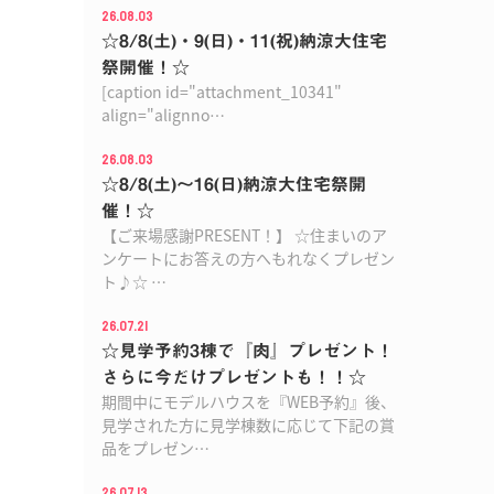
26.08.03
☆8/8(土)・9(日)・11(祝)納涼大住宅
祭開催！☆
[caption id="attachment_10341"
align="alignno…
26.08.03
☆8/8(土)〜16(日)納涼大住宅祭開
催！☆
【ご来場感謝PRESENT！】 ☆住まいのア
ンケートにお答えの方へもれなくプレゼン
ト♪☆ …
26.07.21
☆見学予約3棟で『肉』プレゼント！
さらに今だけプレゼントも！！☆
期間中にモデルハウスを『WEB予約』後、
見学された方に見学棟数に応じて下記の賞
品をプレゼン…
26.07.13