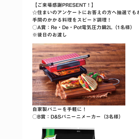
【ご来場感謝PRESENT！】
☆住まいのアンケートにお答えの方へ抽選でも
手間のかかる料理をスピード調理！
○A賞：Re・De・Pot電気圧力鍋2L（1名様）
※後日のお渡し
自家製パニーを手軽に！
○B賞：D&Sパニーニメーカー（3名様）