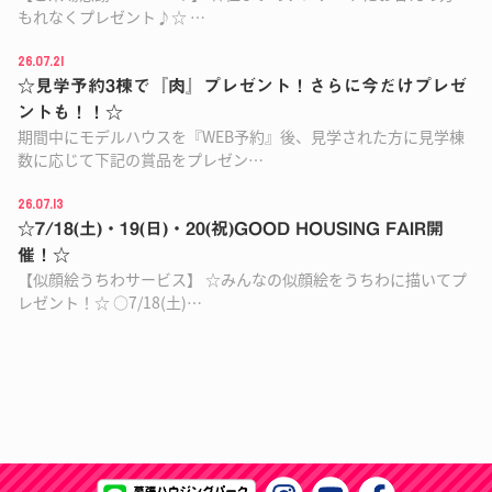
もれなくプレゼント♪☆ …
26.07.21
☆見学予約3棟で『肉』プレゼント！さらに今だけプレゼ
ントも！！☆
期間中にモデルハウスを『WEB予約』後、見学された方に見学棟
数に応じて下記の賞品をプレゼン…
26.07.13
☆7/18(土)・19(日)・20(祝)GOOD HOUSING FAIR開
催！☆
【似顔絵うちわサービス】 ☆みんなの似顔絵をうちわに描いてプ
レゼント！☆ ○7/18(土)…