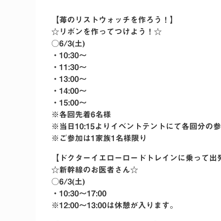
【苺のリストウォッチを作ろう！】
☆リボンを作ってつけよう！☆
○6/3(土)
・10:30〜
・11:30〜
・13:00〜
・14:00〜
・15:00〜
※各回先着6名様
※当日10:15よりイベントテントにて各回分の
※ご参加は1家族1名様限り
【ドクターイエローロードトレインに乗って出
☆新幹線のお医者さん☆
○6/3(土)
・10:30〜17:00
※12:00〜13:00は休憩が入ります。