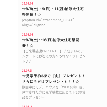
26.08.03
☆8/8(土)・9(日)・11(祝)納涼大住宅
祭開催！☆
[caption id="attachment_10341"
align="alignno…
26.08.03
☆8/8(土)〜16(日)納涼大住宅祭開
催！☆
【ご来場感謝PRESENT！】 ☆住まいのア
ンケートにお答えの方へもれなくプレゼン
ト♪☆ …
26.07.21
☆見学予約3棟で『肉』プレゼント！
さらに今だけプレゼントも！！☆
期間中にモデルハウスを『WEB予約』後、
見学された方に見学棟数に応じて下記の賞
品をプレゼン…
26.07.13