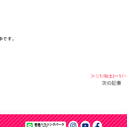
中です。
＞☆1/6(土)〜1/