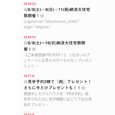
26.08.03
☆8/8(土)・9(日)・11(祝)納涼大住宅
祭開催！☆
[caption id="attachment_10341"
align="alignno…
26.08.03
☆8/8(土)〜16(日)納涼大住宅祭開
催！☆
【ご来場感謝PRESENT！】 ☆住まいのア
ンケートにお答えの方へもれなくプレゼン
ト♪☆ …
26.07.21
☆見学予約3棟で『肉』プレゼント！
さらに今だけプレゼントも！！☆
期間中にモデルハウスを『WEB予約』後、
見学された方に見学棟数に応じて下記の賞
品をプレゼン…
26.07.13