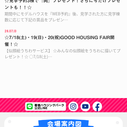
☆見学予約3棟で『肉』プレゼント！さらに今だけプレゼ
ントも！！☆
期間中にモデルハウスを『WEB予約』後、見学された方に見学棟
数に応じて下記の賞品をプレゼン…
26.07.13
☆7/18(土)・19(日)・20(祝)GOOD HOUSING FAIR開
催！☆
【似顔絵うちわサービス】 ☆みんなの似顔絵をうちわに描いてプ
レゼント！☆ ○7/18(土)…