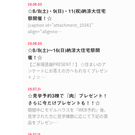
26.08.03
☆8/8(土)・9(日)・11(祝)納涼大住宅
祭開催！☆
[caption id="attachment_10341"
align="alignno…
26.08.03
☆8/8(土)〜16(日)納涼大住宅祭開
催！☆
【ご来場感謝PRESENT！】 ☆住まいのア
ンケートにお答えの方へもれなくプレゼン
ト♪☆ …
26.07.21
☆見学予約3棟で『肉』プレゼント！
さらに今だけプレゼントも！！☆
期間中にモデルハウスを『WEB予約』後、
見学された方に見学棟数に応じて下記の賞
品をプレゼン…
26.07.13