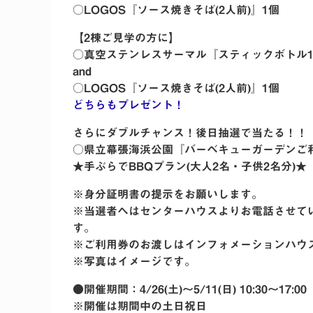
○LOGOS『ソース焼きそば(2人前)』1個
【2棟ご見学の方に】
○真空ステンレスサーマル『スティックボトル18
and
○LOGOS『ソース焼きそば(2人前)』1個
どちらもプレゼント！
さらにダブルチャンス！後日抽選で当たる！！
○県立幕張海浜公園『バーベキューガーデンご
★手ぶらでBBQプラン(大人2名・子供2名分)★
※身分証明書の提示をお願いします。
※当選者へはセンターハウスよりお電話させて
す。
※ご利用券のお渡しはインフォメーションハウ
※写真はイメージです。
●開催期間：4/26(土)〜5/11(日) 10:30〜17:00
※開催は期間中の土日祝日