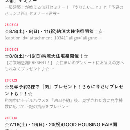
ス術』セミナー
一級建築士が教える無料セミナー！ 『やりたいこと』と『予算の
バランス術』セミナー ⭐︎建設…
26.08.03
☆8/8(土)・9(日)・11(祝)納涼大住宅祭開催！☆
[caption id="attachment_10341" align="alignno…
26.08.03
☆8/8(土)〜16(日)納涼大住宅祭開催！☆
【ご来場感謝PRESENT！】 ☆住まいのアンケートにお答えの方へ
もれなくプレゼント♪☆ …
26.07.21
☆見学予約3棟で『肉』プレゼント！さらに今だけプレゼ
ントも！！☆
期間中にモデルハウスを『WEB予約』後、見学された方に見学棟
数に応じて下記の賞品をプレゼン…
26.07.13
☆7/18(土)・19(日)・20(祝)GOOD HOUSING FAIR開