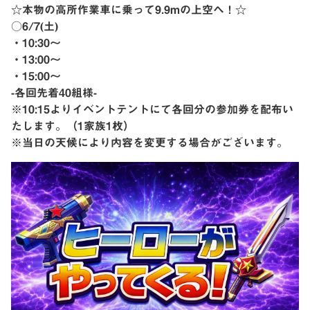
☆本物の高所作業車に乗って9.9mの上空へ！☆
○6/7(土)
・10:30〜
・13:00〜
・15:00〜
-各回先着40組様-
※10:15よりイベントテントにて各回分の参加券を配布い
たします。（1家族1枚）
※当日の天候により内容を変更する場合がございます。