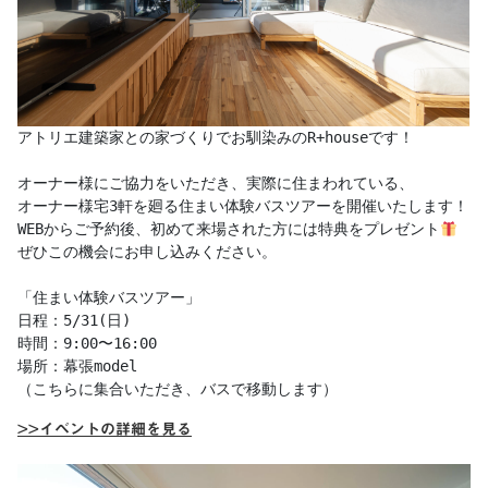
アトリエ建築家との家づくりでお馴染みのR+houseです！

オーナー様にご協力をいただき、実際に住まわれている、

オーナー様宅3軒を廻る住まい体験バスツアーを開催いたします！

WEBからご予約後、初めて来場された方には特典をプレゼント
ぜひこの機会にお申し込みください。

「住まい体験バスツアー」

日程：5/31(日)

時間：9:00〜16:00

場所：幕張model

（こちらに集合いただき、バスで移動します）
>>イベントの詳細を見る