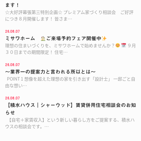
ます！
☆大好評幕張第三特別企画☆ プレミアム家づくり相談会 ご好評
につき８月開催します！ 皆さま…
26.08.07
ミサワホーム
ご来場予約フェア開催中
理想の住まいづくりを、ミサワホームで始めませんか？
９月
３０日までの期間限定！ 住宅…
26.08.07
～業界一の提案力と言われる所以とは～
POINT 1 想像を超えた理想の家を引き出す「設計士」 一邸ごと自
由な想い…
26.08.07
【積水ハウス｜シャーウッド】賃貸併用住宅相談会のお知
らせ
【自宅＋家賃収入】という新しい暮らし方をご提案する、積水ハ
ウスの相談会です。…