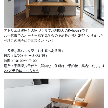
アトリエ建築家との家づくりでお馴染みのR+houseです！ 

八千代市でのオーナー様宅見学会の予約枠が残り2枠となりました！

ぜひこの機会にご参加ください！

「多様な暮らしを楽しむ中庭のある家」

日程：3/22(土)〜3/23(日)

時間：10:00〜17:00

>>ご予約はこちらから