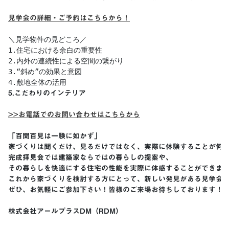
見学会の詳細・ご予約はこちらから！
＼見学物件の見どころ／

1.住宅における余白の重要性

2.内外の連続性による空間の繋がり

3.“斜め”の効果と意図

5.
こだわりのインテリア
>>お電話でのお問い合わせはこちらから
「百聞百見は一験に如かず」 

家づくりは聞くだけ、見るだけではなく、実際に体験することが何よ
完成拝見会では建築家ならではの暮らしの提案や、

その暮らしを快適にする住宅の性能を実際に体感することができます
これから家づくりを検討する方にとって、新しい発見がある見学会と
ぜひ、お気軽にご参加下さい！皆様のご来場お待ちしております！

株式会社アールプラスDM（RDM）