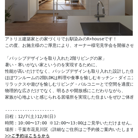
アトリエ建築家との家づくりでお馴染みのR+houseです！

この度、お施主様のご厚意により、オーナー様宅見学会を開催させて
「パッシブデザインを取り入れた2階リビングの家」

暑い・寒いがない家というのを実現するために、

性能が高いだけでなく、パッシブデザインも取り入れた設計した住ま
ほぼワンルームの2階LDKは料理や食事を愉しむキッチン・ダイニング
リラックスや遊びを愉しむリビング・バルコニーとで空間を適度に分
物理的な広さだけでなく、明るさや開放感にこだわりながら、

家族が心地よいと感じられる居場所を実現した住まいをぜひご体感下
--------------------

日程：12/7(土)12/8(日)

時間：10:00〜17:00 ※12:00〜13:00はご見学いただけません。

>>ご予約はこちらから