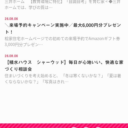
三井ホーム 【教育環境に特化】「自調自考」を育む家 < ◆三井
ホームでは、学びの質は…
26.08.06
＼来場予約キャンペーン実施中／最大6,000円分プレゼン
ト！
桧家住宅ホームページでの初めての来場予約で⁡⁡⁡Amazonギフト券
3,000円分プレゼン…
26.08.06
【積水ハウス シャーウッド】毎日が心地いい、快適な家
づくり相談会
住まいづくりを考え始めると、 「冬は寒くないかな？」「夏は暑
くならないかな？」「写真はきれ…