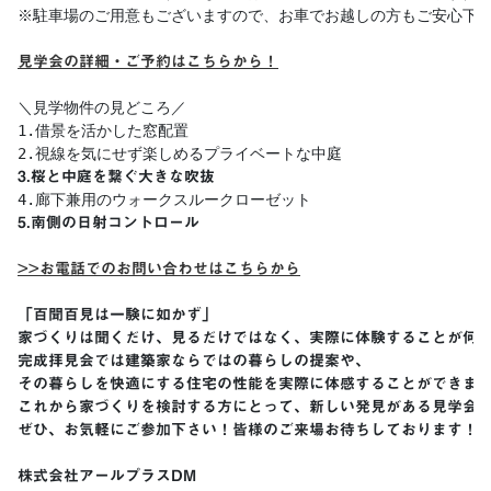
※駐車場のご用意もございますので、お車でお越しの方もご安心下さ
見学会の詳細・ご予約はこちらから！
＼見学物件の見どころ／

1.借景を活かした窓配置

2.視線を気にせず楽しめるプライベートな中庭
3.桜と中庭を繋ぐ大きな吹抜
5.南側の日射コントロール

>>お電話でのお問い合わせはこちらから
「百聞百見は一験に如かず」 

家づくりは聞くだけ、見るだけではなく、実際に体験することが何よ
完成拝見会では建築家ならではの暮らしの提案や、

その暮らしを快適にする住宅の性能を実際に体感することができます
これから家づくりを検討する方にとって、新しい発見がある見学会と
ぜひ、お気軽にご参加下さい！皆様のご来場お待ちしております！

株式会社アールプラスDM