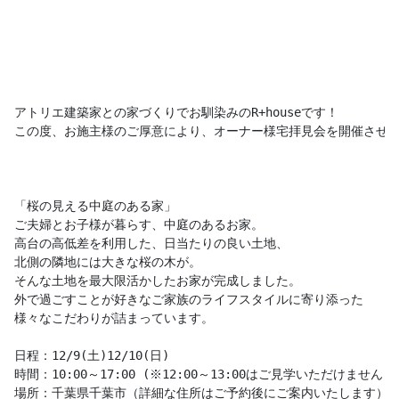
アトリエ建築家との家づくりでお馴染みのR+houseです！

この度、お施主様のご厚意により、オーナー様宅拝見会を開催させて
「桜の見える中庭のある家」

ご夫婦とお子様が暮らす、中庭のあるお家。

高台の高低差を利用した、日当たりの良い土地、

北側の隣地には大きな桜の木が。

そんな土地を最大限活かしたお家が完成しました。

外で過ごすことが好きなご家族のライフスタイルに寄り添った

様々なこだわりが詰まっています。

日程：12/9(土)12/10(日)

時間：10:00～17:00 (※12:00～13:00はご見学いただけません)

場所：千葉県千葉市（詳細な住所はご予約後にご案内いたします）
