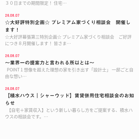
３０日までの期間限定！ 住宅…
26.08.07
☆大好評特別企画☆ プレミアム家づくり相談会 開催し
ます！
☆大好評幕張第三特別企画☆ プレミアム家づくり相談会 ご好評
につき８月開催します！ 皆さま…
26.08.07
～業界一の提案力と言われる所以とは～
POINT 1 想像を超えた理想の家を引き出す「設計士」 一邸ごと自
由な想い…
26.08.07
【積水ハウス｜シャーウッド】賃貸併用住宅相談会のお知
らせ
【自宅＋家賃収入】という新しい暮らし方をご提案する、積水ハ
ウスの相談会です。…