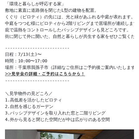
「環境と暮らしが呼応する家」

敷地に素直に道路側を閉じたL型の建物を配置。 

くぐり（ピロティ）の先には、光と緑があふれる中庭が表れます。 

中庭をつつむ様にピロティから2階リビングまで居場所が連続します。
庇で温熱をコントロールしたパッシブデザインも見どころです。

街に閉じて外に開いた、自然と暮らしが共生する家をぜひご覧くだ
--------------------------

日程：7/13(土)〜

時間：10:00〜17:00 

>>見学会の詳細・ご予約はこちらから！
--------------------------

＼見学物件の見どころ／

1.高低差を活かしたピロティ

2.自然を感じるガーデン

3.パッシブデザインを取り入れた窓と二階リビング

4.外から見ると閉じた空間だが中は広がりのある空間
