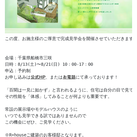
この度、お施主様のご厚意で完成見学会を開催させていただきます。
会場：千葉県船橋市三咲

日時：8/13(土)〜8/21(日) 10：00-17：00

申込：予約制

お申し込みは
、または
にて承っております！

公式HP
お電話
「百聞は一見に如かず」と言われるように、住宅は自分の目で見て、
その性能を「体感」してみることが何よりも重要です。

常設の展示場やモデルハウスのように

いつでも見学できる訳ではありませんので

この機会にぜひ、ご見学ください。

※R+houseご建築のお客様邸となります。
