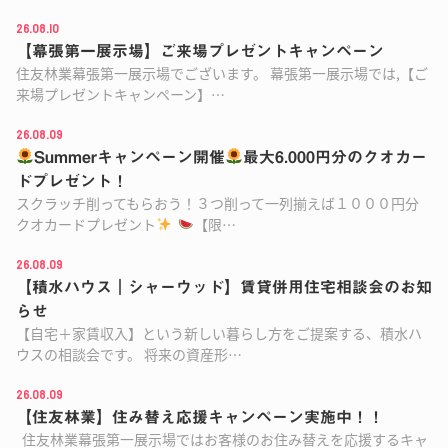
26.08.10
【幕張第一展示場】ご来場プレゼントキャンペーン
住友林業幕張第一展示場でございます。 幕張第一展示場では,【ご
来場プレゼントキャンペーン】…
26.08.09
Summerキャンペーン開催
最大6.000円分のクオカー
ドプレゼント！
スクラッチ削ってもらおう！３つ削って一列揃えば１０００円分
クオカードプレゼント
【限…
26.08.09
【積水ハウス｜シャーウッド】賃貸併用住宅相談会のお知
らせ
【自宅＋家賃収入】という新しい暮らし方をご提案する、積水ハ
ウスの相談会です。 将来の資産形…
26.08.09
【住友林業】住み替え応援キャンペーン実施中！！
住友林業幕張第一展示場ではお客様のお住み替えを応援するキャ