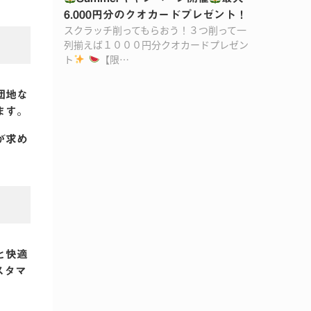
6.000円分のクオカードプレゼント！
スクラッチ削ってもらおう！３つ削って一
列揃えば１０００円分クオカードプレゼン
ト
【限…
団地な
ます。
が求め
と快適
スタマ