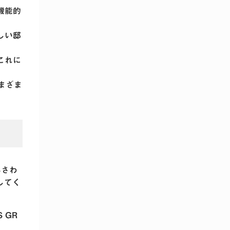
つ機能的
しい邸
これに
まざま
ふさわ
してく
 GR