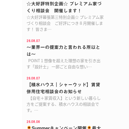
☆大好評特別企画☆ プレミアム家づ
くり相談会 開催します！
☆大好評幕張第三特別企画☆ プレミアム家
づくり相談会 ご好評につき８月開催しま
す！ 皆さま…
26.08.07
～業界一の提案力と言われる所以と
は～
POINT 1 想像を超えた理想の家を引き出
す「設計士」 一邸ごと自由な想い…
26.08.07
【積水ハウス｜シャーウッド】賃貸
併用住宅相談会のお知らせ
【自宅＋家賃収入】という新しい暮らし
方をご提案する、積水ハウスの相談会で
す。…
26.08.06
Summerキャンペーン開催
最大