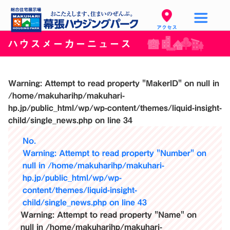
アクセス
ハウスメーカーニュース
Warning
: Attempt to read property "MakerID" on null in
/home/makuharihp/makuhari-
hp.jp/public_html/wp/wp-content/themes/liquid-insight-
child/single_news.php
on line
34
No.
Warning
: Attempt to read property "Number" on
null in
/home/makuharihp/makuhari-
hp.jp/public_html/wp/wp-
content/themes/liquid-insight-
child/single_news.php
on line
43
Warning
: Attempt to read property "Name" on
null in
/home/makuharihp/makuhari-