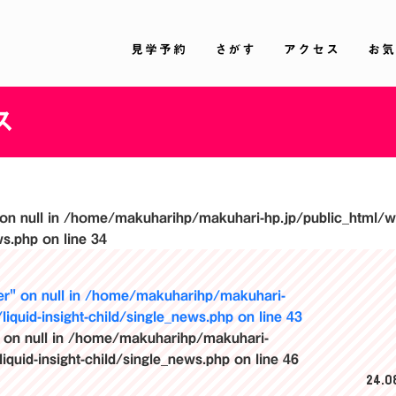
見学予約
さがす
アクセス
お気
ス
on null in
/home/makuharihp/makuhari-hp.jp/public_html/
ws.php
on line
34
r" on null in
/home/makuharihp/makuhari-
iquid-insight-child/single_news.php
on line
43
 on null in
/home/makuharihp/makuhari-
quid-insight-child/single_news.php
on line
46
24.08