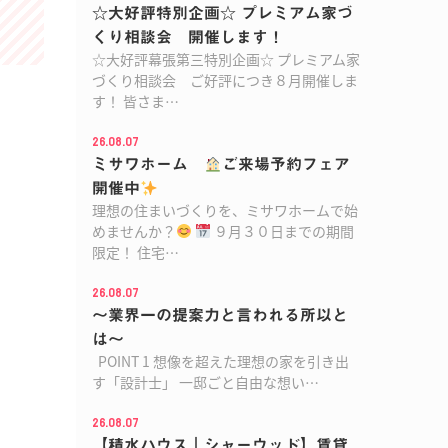
☆大好評特別企画☆ プレミアム家づ
くり相談会 開催します！
☆大好評幕張第三特別企画☆ プレミアム家
づくり相談会 ご好評につき８月開催しま
す！ 皆さま…
26.08.07
ミサワホーム
ご来場予約フェア
開催中
理想の住まいづくりを、ミサワホームで始
めませんか？
９月３０日までの期間
限定！ 住宅…
26.08.07
～業界一の提案力と言われる所以と
は～
POINT 1 想像を超えた理想の家を引き出
す「設計士」 一邸ごと自由な想い…
26.08.07
【積水ハウス｜シャーウッド】賃貸