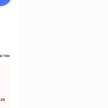
wp/wp-
.09