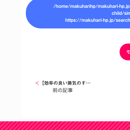
/home/makuharihp/makuhari-hp.jp/
child/si
https://makuhari-hp.jp/
＜
【効率の良い換気のす…