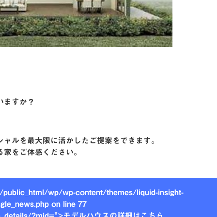
いますか？
シャルを最大限に活かしたご提案をできます。
る家をご体感ください。
public_html/wp/wp-content/themes/liquid-insight-
ngle_news.php on line
77
search_details/?mid=">モデルハウスの詳細はこちら