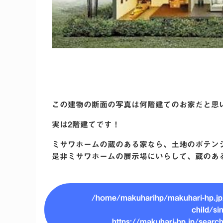
この建物の断面の写真は何階建てのお家だと思
実は2階建てです！
ミサワホームの蔵のある家なら、土地のポテン
是非ミサワホームの展示場にいらして、蔵のあ
/home/makuharihp/makuhari-hp.jp/
child/si
https://makuhari-hp.jp/