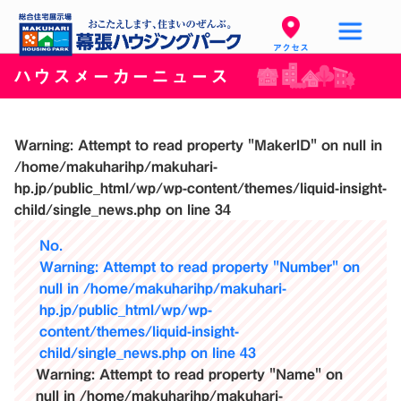
アクセス
ハウスメーカーニュース
Warning
: Attempt to read property "MakerID" on null in
/home/makuharihp/makuhari-
hp.jp/public_html/wp/wp-content/themes/liquid-insight-
child/single_news.php
on line
34
No.
Warning
: Attempt to read property "Number" on
null in
/home/makuharihp/makuhari-
hp.jp/public_html/wp/wp-
content/themes/liquid-insight-
child/single_news.php
on line
43
Warning
: Attempt to read property "Name" on
null in
/home/makuharihp/makuhari-