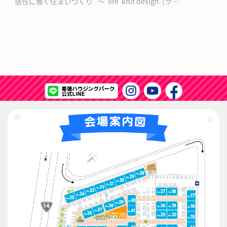
”感性に響く住まいづくり” ～ life knit design (ラ…