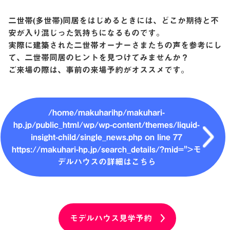
二世帯(多世帯)同居をはじめるときには、どこか期待と不
安が入り混じった気持ちになるものです。
実際に建築された二世帯オーナーさまたちの声を参考にし
て、二世帯同居のヒントを見つけてみませんか？
ご来場の際は、事前の来場予約がオススメです。
/home/makuharihp/makuhari-
hp.jp/public_html/wp/wp-content/themes/liquid-
insight-child/single_news.php on line
77
https://makuhari-hp.jp/search_details/?mid=">モ
デルハウスの詳細はこちら
モデルハウス見学予約