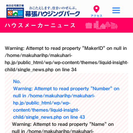
アクセス
ハウスメーカーニュース
Warning
: Attempt to read property "MakerID" on null in
/home/makuharihp/makuhari-
hp.jp/public_html/wp/wp-content/themes/liquid-insight-
child/single_news.php
on line
34
No.
Warning
: Attempt to read property "Number" on
null in
/home/makuharihp/makuhari-
hp.jp/public_html/wp/wp-
content/themes/liquid-insight-
child/single_news.php
on line
43
Warning
: Attempt to read property "Name" on
null in
/home/makuharihp/makuhari-