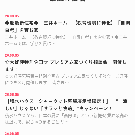
26.08.05
◆超最新住宅◆ 三井ホーム 【教育環境に特化】「自調
自考」を育む家
三井ホーム 【教育環境に特化】「自調自考」を育む家 < ◆三井
ホームでは、学びの質は…
26.08.05
☆大好評特別企画☆ プレミアム家づくり相談会 開催し
ます！
☆大好評幕張第三特別企画☆ プレミアム家づくり相談会 ご好評
につき８月開催します！ 皆さま…
26.08.05
【積水ハウス シャーウッド幕張展示場限定！】 ”「涼
しい」じゃない「サラッと快適」”キャンペーン！
積水ハウスから、日本の夏に「高除湿」という新提案 業界最高の
除湿力で、家じゅうまるごと サ…
26.08.05