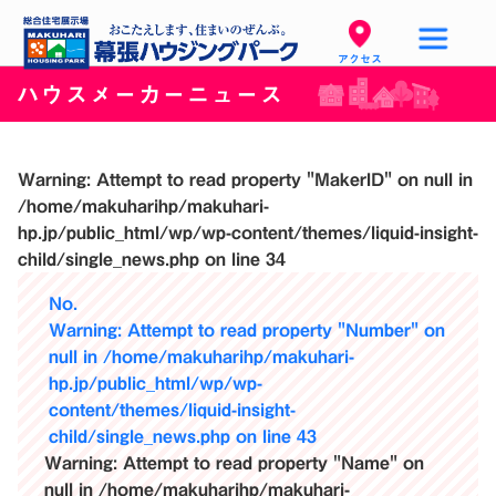
アクセス
ハウスメーカーニュース
Warning
: Attempt to read property "MakerID" on null in
/home/makuharihp/makuhari-
hp.jp/public_html/wp/wp-content/themes/liquid-insight-
child/single_news.php
on line
34
No.
Warning
: Attempt to read property "Number" on
null in
/home/makuharihp/makuhari-
hp.jp/public_html/wp/wp-
content/themes/liquid-insight-
child/single_news.php
on line
43
Warning
: Attempt to read property "Name" on
null in
/home/makuharihp/makuhari-