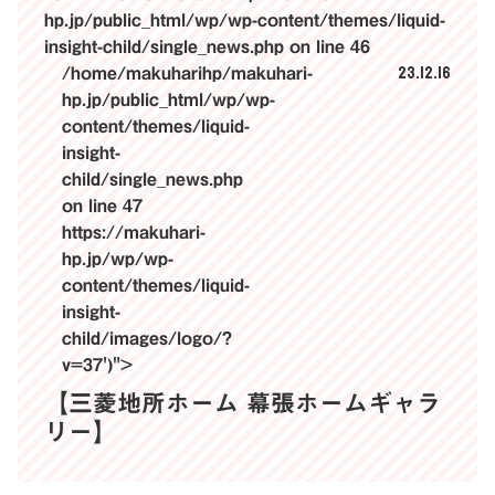
hp.jp/public_html/wp/wp-content/themes/liquid-
insight-child/single_news.php
on line
46
23.12.16
/home/makuharihp/makuhari-
hp.jp/public_html/wp/wp-
content/themes/liquid-
insight-
child/single_news.php
on line
47
https://makuhari-
hp.jp/wp/wp-
content/themes/liquid-
insight-
child/images/logo/?
v=37')">
【三菱地所ホーム 幕張ホームギャラ
リー】