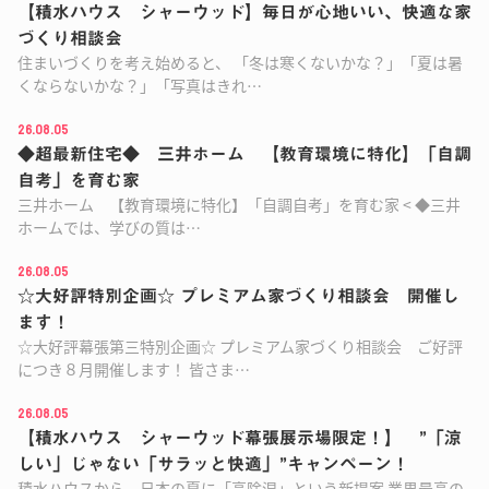
【積水ハウス シャーウッド】毎日が心地いい、快適な家
づくり相談会
住まいづくりを考え始めると、 「冬は寒くないかな？」「夏は暑
くならないかな？」「写真はきれ…
26.08.05
◆超最新住宅◆ 三井ホーム 【教育環境に特化】「自調
自考」を育む家
三井ホーム 【教育環境に特化】「自調自考」を育む家 < ◆三井
ホームでは、学びの質は…
26.08.05
☆大好評特別企画☆ プレミアム家づくり相談会 開催し
ます！
☆大好評幕張第三特別企画☆ プレミアム家づくり相談会 ご好評
につき８月開催します！ 皆さま…
26.08.05
【積水ハウス シャーウッド幕張展示場限定！】 ”「涼
しい」じゃない「サラッと快適」”キャンペーン！
積水ハウスから、日本の夏に「高除湿」という新提案 業界最高の