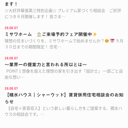
ます！
☆大好評幕張第三特別企画☆ プレミアム家づくり相談会 ご好評
につき８月開催します！ 皆さま…
26.08.07
ミサワホーム
ご来場予約フェア開催中
理想の住まいづくりを、ミサワホームで始めませんか？
９月
３０日までの期間限定！ 住宅…
26.08.07
～業界一の提案力と言われる所以とは～
POINT 1 想像を超えた理想の家を引き出す「設計士」 一邸ごと自
由な想い…
26.08.07
【積水ハウス｜シャーウッド】賃貸併用住宅相談会のお知
らせ
【自宅＋家賃収入】という新しい暮らし方をご提案する、積水ハ
ウスの相談会です。…