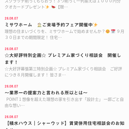
スクラッチ削ってもらおう！３つ削って一列揃えば１０００円分
クオカードプレゼント
【限…
26.08.07
ミサワホーム
ご来場予約フェア開催中
理想の住まいづくりを、ミサワホームで始めませんか？
９月
３０日までの期間限定！ 住宅…
26.08.07
☆大好評特別企画☆ プレミアム家づくり相談会 開催し
ます！
☆大好評幕張第三特別企画☆ プレミアム家づくり相談会 ご好評
につき８月開催します！ 皆さま…
26.08.07
～業界一の提案力と言われる所以とは～
POINT 1 想像を超えた理想の家を引き出す「設計士」 一邸ごと自
由な想い…
26.08.07
【積水ハウス｜シャーウッド】賃貸併用住宅相談会のお知