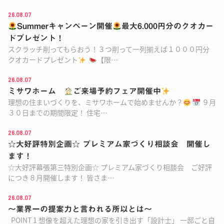
26.08.07
Summerキャンペーン開催
最大6.000円分のクオカー
ドプレゼント！
スクラッチ削ってもらおう！３つ削って一列揃えば１０００円分
クオカードプレゼント
【限…
26.08.07
ミサワホーム
ご来場予約フェア開催中
理想の住まいづくりを、ミサワホームで始めませんか？
９月
３０日までの期間限定！ 住宅…
26.08.07
☆大好評特別企画☆ プレミアム家づくり相談会 開催し
ます！
☆大好評幕張第三特別企画☆ プレミアム家づくり相談会 ご好評
につき８月開催します！ 皆さま…
26.08.07
～業界一の提案力と言われる所以とは～
POINT 1 想像を超えた理想の家を引き出す「設計士」 一邸ごと自