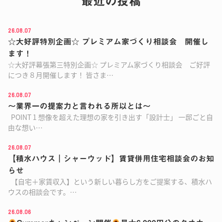
最近の投稿
26.08.07
☆大好評特別企画☆ プレミアム家づくり相談会 開催し
ます！
☆大好評幕張第三特別企画☆ プレミアム家づくり相談会 ご好評
につき８月開催します！ 皆さま…
26.08.07
～業界一の提案力と言われる所以とは～
POINT 1 想像を超えた理想の家を引き出す「設計士」 一邸ごと自
由な想い…
26.08.07
【積水ハウス｜シャーウッド】賃貸併用住宅相談会のお知
らせ
【自宅＋家賃収入】という新しい暮らし方をご提案する、積水ハ
ウスの相談会です。…
26.08.06