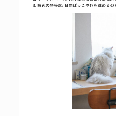
窓辺の特等席
: 日向ぼっこや外を眺める