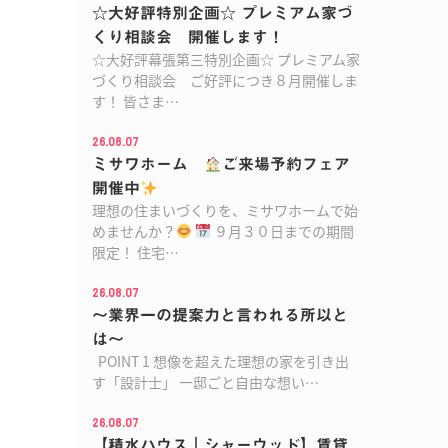
☆大好評特別企画☆ プレミアム家づ
くり相談会 開催します！
☆大好評幕張第三特別企画☆ プレミアム家
づくり相談会 ご好評につき８月開催しま
す！ 皆さま…
26.08.07
ミサワホーム
ご来場予約フェア
開催中
理想の住まいづくりを、ミサワホームで始
めませんか？
９月３０日までの期間
限定！ 住宅…
26.08.07
～業界一の提案力と言われる所以と
は～
POINT 1 想像を超えた理想の家を引き出
す「設計士」 一邸ごと自由な想い…
26.08.07
【積水ハウス｜シャーウッド】賃貸