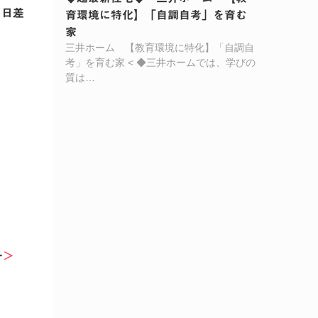
な日差
育環境に特化】「自調自考」を育む
家
三井ホーム 【教育環境に特化】「自調自
考」を育む家 < ◆三井ホームでは、学びの
質は…
…
＞