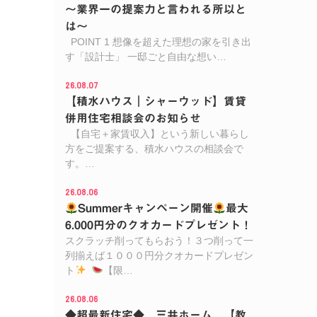
～業界一の提案力と言われる所以と
は～
POINT 1 想像を超えた理想の家を引き出
す「設計士」 一邸ごと自由な想い…
26.08.07
【積水ハウス｜シャーウッド】賃貸
併用住宅相談会のお知らせ
【自宅＋家賃収入】という新しい暮らし
方をご提案する、積水ハウスの相談会で
す。…
26.08.06
Summerキャンペーン開催
最大
6.000円分のクオカードプレゼント！
スクラッチ削ってもらおう！３つ削って一
列揃えば１０００円分クオカードプレゼン
ト
【限…
26.08.06
◆超最新住宅◆ 三井ホーム 【教