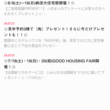
☆8/8(土)〜16(日)納涼大住宅祭開催！☆
【ご来場感謝PRESENT！】 ☆住まいのアンケートにお答えの方へ
もれなくプレゼント♪☆ …
26.07.21
☆見学予約3棟で『肉』プレゼント！さらに今だけプレゼ
ントも！！☆
期間中にモデルハウスを『WEB予約』後、見学された方に見学棟
数に応じて下記の賞品をプレゼン…
26.07.13
☆7/18(土)・19(日)・20(祝)GOOD HOUSING FAIR開
催！☆
【似顔絵うちわサービス】 ☆みんなの似顔絵をうちわに描いてプ
レゼント！☆ ○7/18(土)…